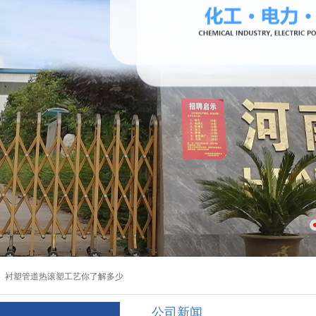
钢衬四氟管道的典型应用实例
：
衬塑管道热滚塑工艺你了解多少
公司新闻
钢衬四氟管道的典型应用实例