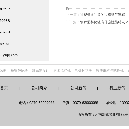
97217
上一篇：
衬塑管道制造的过程细节详解
90988
下一篇：
钢衬塑料储罐有什么性能特点？
90988
gy.com
3@qq.com
频器
-
桥梁伸缩缝
-
维氏硬度计
-
潜水搅拌机
-
电机起动器
-
热变形维卡试验机
-
首页
公司简介
公司新闻
行业新闻
|
|
|
电话：0379-63990988
传真：0379-63990988
单经理：13937
版权所有：河南凯森管业有限公司