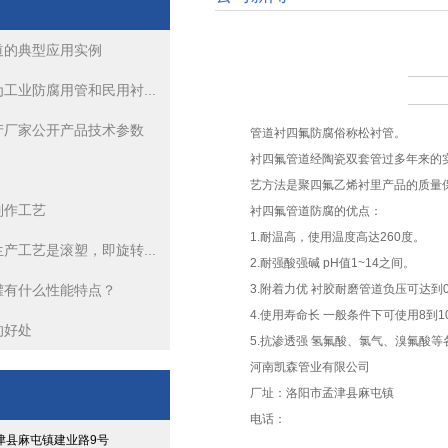
道的典型应用实例
衬塑管道生产厂家公开产品技术参数
工业防腐用管和民用衬...
钢衬PO管道
产厂家公开产品技术参数
管道衬四氟防腐俗称松衬管。
衬塑管道的生产工艺是滚塑，即旋转成型、浇铸旋转成型
衬四氟管道经陶瓷双套管过多年来的
艺方法是聚四氟乙烯衬里产品的质量
制作工艺
衬塑管道热滚塑工艺你了解多少
衬四氟管道防腐的优点：
1.耐温高，使用温度高达260度。
产工艺是滚塑，即旋转...
钢衬四氟管道的典型应用实例
2.耐强酸强碱 pH值1~14之间。
罐有什么性能特点？
3.附着力优 衬胶耐磨管道负压可达到0
衬塑管道热滚塑工艺你了解多少
4.使用寿命长 一般条件下可使用8到
的好处
5.抗渗透强 氢氟酸、氯气、溴氟酸
河南凯森管业有限公司
厂址：洛阳市孟津县麻屯镇
电话：
津县麻屯镇建业路9号